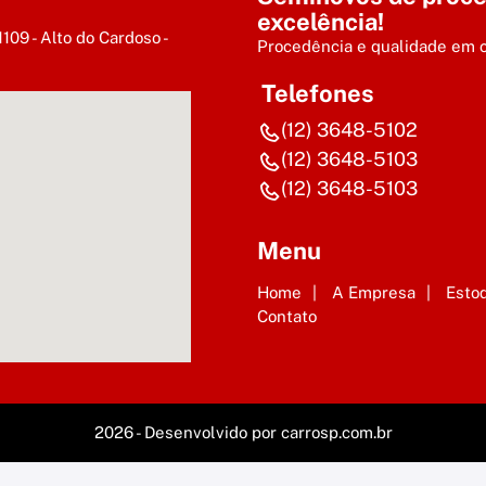
excelência!
9 - Alto do Cardoso -
Procedência e qualidade em 
Telefones
(12) 3648-5102
(12) 3648-5103
(12) 3648-5103
Menu
Home
A Empresa
Esto
Contato
2026 - Desenvolvido por
carrosp.com.br